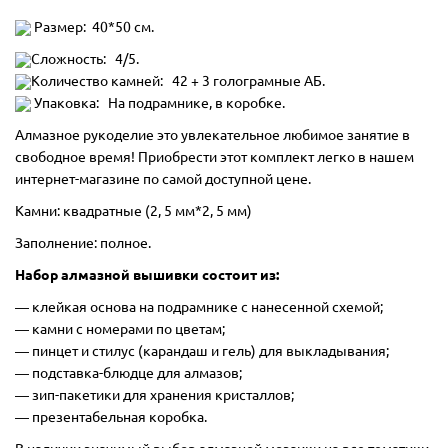
Размер: 40*50 см.
Сложность: 4/5.
Количество камней: 42 + 3 голограмные АБ.
Упаковка: На подрамнике, в коробке.
Алмазное рукоделие это увлекательное любимое занятие в
свободное время! Приобрести этот комплект легко в нашем
интернет-магазине по самой доступной цене.
Камни: квадратные (2, 5 мм*2, 5 мм)
Заполнение: полное.
Набор алмазной вышивки состоит из:
―
клейкая основа на подрамнике с нанесенной схемой;
― камни с номерами по цветам;
― пинцет и стилус (карандаш и гель) для выкладывания;
― подставка-блюдце для алмазов;
― зип-пакетики для хранения кристаллов;
― презентабельная коробка.
В наличии значимый выбор алмазной мозаики на все тематики.