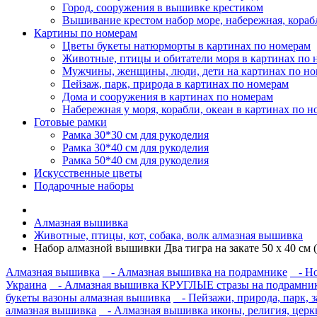
Город, сооружения в вышивке крестиком
Вышивание крестом набор море, набережная, кораб
Картины по номерам
Цветы букеты натюрморты в картинах по номерам
Животные, птицы и обитатели моря в картинах по 
Мужчины, женщины, люди, дети на картинах по н
Пейзаж, парк, природа в картинах по номерам
Дома и сооружения в картинах по номерам
Набережная у моря, корабли, океан в картинах по 
Готовые рамки
Рамка 30*30 см для рукоделия
Рамка 30*40 см для рукоделия
Рамка 50*40 см для рукоделия
Искусственные цветы
Подарочные наборы
Алмазная вышивка
Животные, птицы, кот, собака, волк алмазная вышивка
Набор алмазной вышивки Два тигра на закате 50 х 40 см (
Алмазная вышивка
- Алмазная вышивка на подрамнике
- Но
Украина
- Алмазная вышивка КРУГЛЫЕ стразы на подрамнике
букеты вазоны алмазная вышивка
- Пейзажи, природа, парк, 
алмазная вышивка
- Алмазная вышивка иконы, религия, церк