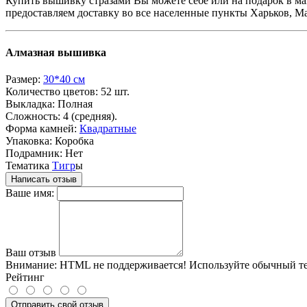
Купить вышивку стразами Вы можете себе или на подарок в маг
предоставляем доставку во все населенные пункты Харьков, М
Алмазная вышивка
Размер:
30*40 см
Количество цветов:
52 шт.
Выкладка:
Полная
Сложность:
4 (средняя).
Форма камней:
Квадратные
Упаковка:
Коробка
Подрамник:
Нет
Тематика
Тигр
ы
Написать отзыв
Ваше имя:
Ваш отзыв
Внимание:
HTML не поддерживается! Используйте обычный те
Рейтинг
Отправить свой отзыв