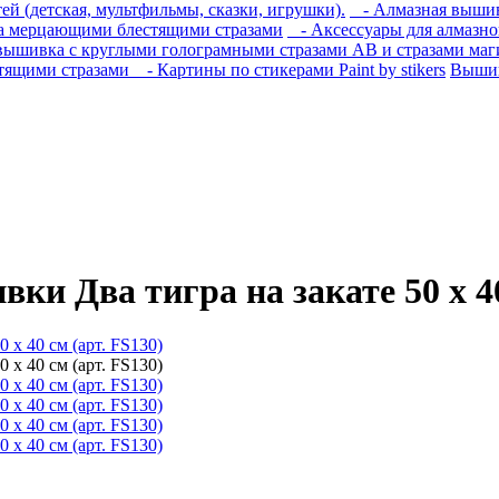
й (детская, мультфильмы, сказки, игрушки).
- Алмазная вышивк
 мерцающими блестящими стразами
- Аксессуары для алмазн
ышивка с круглыми голограмными стразами AB и стразами маги
тящими стразами
- Картины по стикерами Paint by stikers
Вышив
и Два тигра на закате 50 х 40