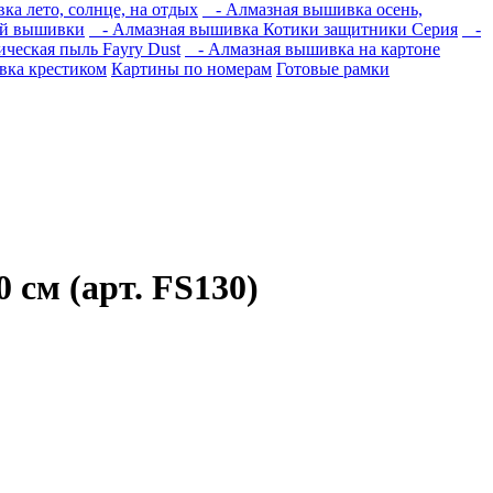
а лето, солнце, на отдых
- Алмазная вышивка осень,
ой вышивки
- Алмазная вышивка Котики защитники Серия
-
ческая пыль Fayry Dust
- Алмазная вышивка на картоне
ка крестиком
Картины по номерам
Готовые рамки
 см (арт. FS130)