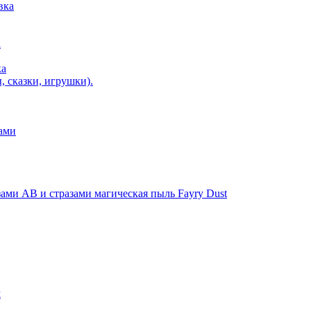
вка
а
ка
, сказки, игрушки).
ами
ми AB и стразами магическая пыль Fayry Dust
м