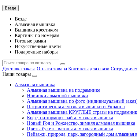
Везде
Везде
Алмазная вышивка
Вышивка крестиком
Картины по номерам
Готовые рамки
Искусственные цветы
Подарочные наборы
Доставка заказа
Оплата товара
Контакты для связи
Сотрудниче
Наши товары
Алмазная вышивка
Алмазная вышивка на подрамнике
Новинки алмазной вышивки
Алмазная вышивка по фото (индивидуальный заказ
Патриотическая алмазная вышивки и Украина
Алмазная вышивка КРУГЛЫЕ стразы на подрамнике
Кофе, натюрморт, чай алмазная вышивка
Новый Год и Рождество, зимняя алмазная вышивка
Цветы букеты вазоны алмазная вышивка
Пейзажи, природа, парк, загородный дом алмазная