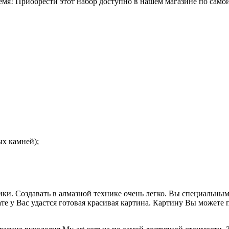
мя! Приобрести этот набор доступно в нашем магазине по само
ых камней);
ки. Создавать в алмазной технике очень легко. Вы специальны
ате у Вас удастся готовая красивая картина. Картину Вы можете