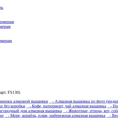
ль
номерам
омерам
номерам
арт. FS130)
винки алмазной вышивки
- Алмазная вышивка по фото (индив
 без коробки
- Кофе, натюрморт, чай алмазная вышивка
- Нов
загородный дом алмазная вышивка
- Животные, птицы, кот, соб
ви
- Море, корабль, пляж, набережная алмазная вышивка
- Вес