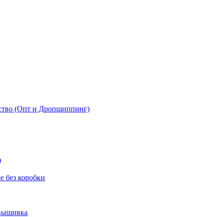
ство (Опт и Дропшиппинг)
)
 без коробки
 вышивка