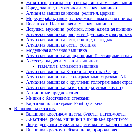
Животные, птицы, кот, собака, волк алмазная выши
Город, здание, памятники алмазная вышивка
Алмазная вышивка иконы, религия, церкви
Море, корабль, пляж, набережная алмазная вышивк
Весенняя и Пасхальная алмазная вышивка
Девушка, мужчина, ребенок, люди алмазная вышив
Алмазная вышивка для детей (детская, мультфильмы
Алмазная вышивка лето, солнце, на отдых
Алмазная вышивка осень, осенняя
Модульная алмазная вышивка
Алмазная вышивка мерцающими блестящими страз
Аксессуары для алмазной вышивки
Изделия в алмазной вышивке
Алмазная вышивка Котики защитники Серия
Алмазная вышивка с голограмными стразами АБ
Алмазная вышивка с круглыми голограмными страза
Алмазная вышивка на картоне (круглые камни)
Акционные предложения
Мишки с блестящими стразами
Картины по стикерами Paint by stikers
Вышивка крестиком
Вышивка крестиком цветы, букеты, натюрморты
Животные, рыбы, хищники в вышивке крестиком
Люди, девушки, мужчины, дети вышивка крестико
Вышивка крестом пейзаж, парк, природа, лес