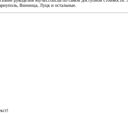
азине рукоделия My-art.com.ua по самой доступной стоимости. З
ариуполь, Винница, Луцк и остальные.
кст!