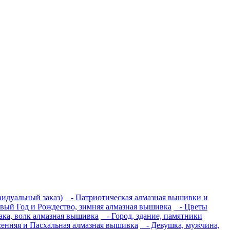
идуальный заказ)
- Патриотическая алмазная вышивки и
ый Год и Рождество, зимняя алмазная вышивка
- Цветы
ака, волк алмазная вышивка
- Город, здание, памятники
енняя и Пасхальная алмазная вышивка
- Девушка, мужчина,