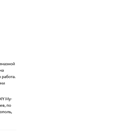
алмазной
на
 работа.
ими
IY My-
ев, по
ополь,