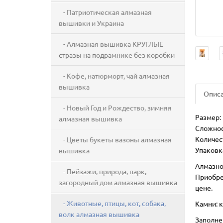
- Патриотическая алмазная
вышивки и Украина
- Алмазная вышивка КРУГЛЫЕ
стразы на подрамнике без коробки
- Кофе, натюрморт, чай алмазная
вышивка
Опис
- Новый Год и Рождество, зимняя
Размер:
алмазная вышивка
Сложнос
Количес
- Цветы букеты вазоны алмазная
Упаковк
вышивка
Алмазно
- Пейзажи, природа, парк,
Приобре
загородный дом алмазная вышивка
цене.
- Животные, птицы, кот, собака,
Камни: к
волк алмазная вышивка
Заполне