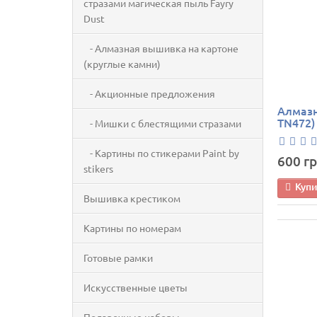
стразами магическая пыль Fayry
Dust
- Алмазная вышивка на картоне
(круглые камни)
- Акционные предложения
Алмазн
TN472)
- Мишки с блестящими стразами
- Картины по стикерами Paint by
600 гр
stikers
Куп
Вышивка крестиком
Картины по номерам
Готовые рамки
Искусственные цветы