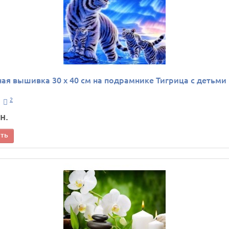
ая вышивка 30 х 40 см на подрамнике Тигрица с детьми 
2
н.
ить