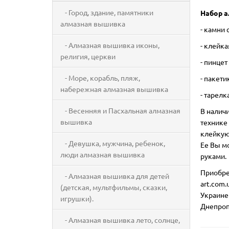
- Город, здание, памятники
Набор а
алмазная вышивка
- камни
- Алмазная вышивка иконы,
- клейк
религия, церкви
- пинцет
- Море, корабль, пляж,
- пакети
набережная алмазная вышивка
- тарелк
- Весенняя и Пасхальная алмазная
В налич
вышивка
технике 
клейкую 
- Девушка, мужчина, ребенок,
Ее Вы м
люди алмазная вышивка
руками.
Приобре
- Алмазная вышивка для детей
art.com.
(детская, мультфильмы, сказки,
Украине
игрушки).
Днепроп
- Алмазная вышивка лето, солнце,