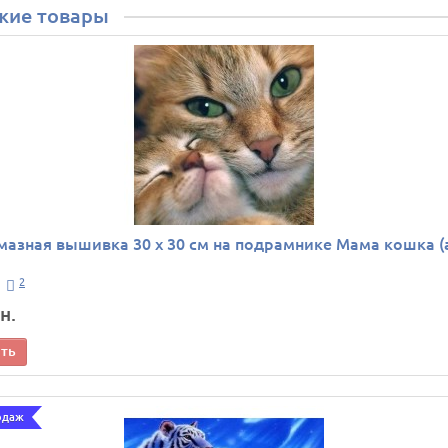
жие товары
мазная вышивка 30 х 30 см на подрамнике Мама кошка (
2
н.
ить
одаж