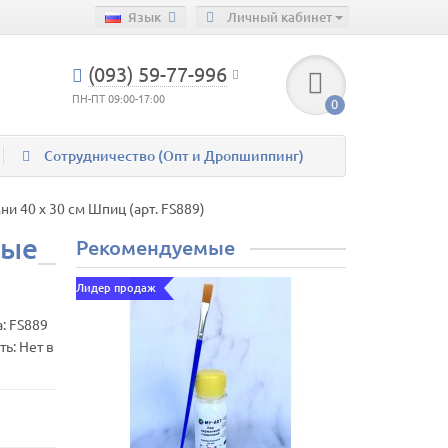
Язык
Личный кабинет
(093) 59-77-996
ПН-ПТ 09:00-17:00
0
Сотрудничество (Опт и Дропшиппинг)
 40 х 30 см Шпиц (арт. FS889)
ные
Рекомендуемые
Лидер продаж
а:
FS889
ь: Нет в