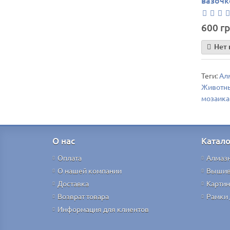
вазочке
600 гр
Нет 
Теги:
Ал
Животн
мозаика
О нас
Катало
Оплата
Алмаз
О нашей компании
Вышив
Доставка
Картин
Возврат товара
Рамки 
Информация для клиентов