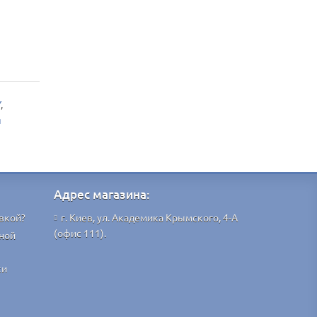
Y
,
я
Адрес магазина:
вкой?
г. Киев, ул. Академика Крымского, 4-А
(офис 111).
ной
ки