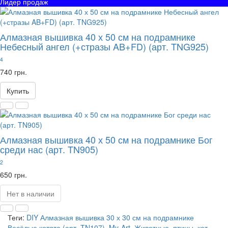
Лидер продаж
Алмазная вышивка 40 х 50 см на подрамнике
Небесный ангел (+стразы AB+FD) (арт. TNG925)
4
740 грн.
Купить
Алмазная вышивка 40 х 50 см на подрамнике Бог
среди нас (арт. TN905)
2
650 грн.
Нет в наличии
Теги:
DIY Алмазная вышивка 30 х 30 см на подрамнике
Весёлые котята (арт. TN107)
,
My-Art
,
Животные
,
птицы
,
кот
,