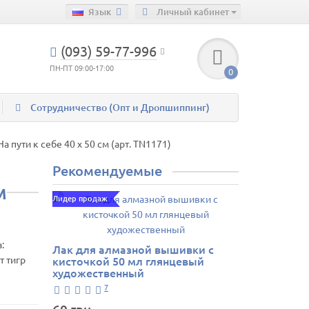
Язык
Личный кабинет
(093) 59-77-996
ПН-ПТ 09:00-17:00
0
Сотрудничество (Опт и Дропшиппинг)
пути к себе 40 х 50 см (арт. TN1171)
Рекомендуемые
м
Лидер продаж
:
Лак для алмазной вышивки с
т тигр
кисточкой 50 мл глянцевый
художественный
7