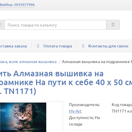
 Вайбер: 0935977996
ставка заказа
Оплата товара
Контакты для связи
бака, волк алмазная вышивка
Алмазная вышивка на подрамнике На 
ить Алмазная вышивка на
рамнике На пути к себе 40 х 50 с
. TN1171)
Производитель:
Код товара
My-Art
TN1171 ко
Доступность: На
складе