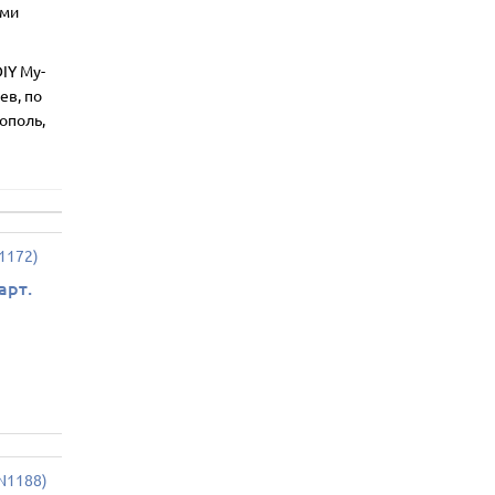
ими
IY My-
ев, по
ополь,
арт.