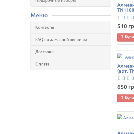
Подарочные наборы
Алмазн
TN1188
Меню
510 гр
Контакты
Куп
FAQ по алмазной вышивке
Доставка
Оплата
Алмазн
(арт. T
650 гр
Куп
Алмазн