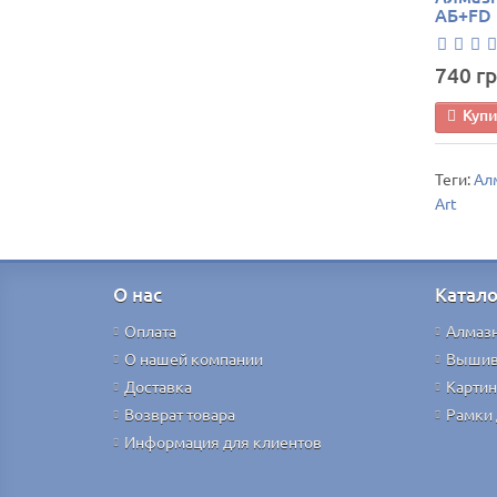
АБ+FD 
740 гр
Куп
Теги:
Алм
Art
О нас
Катало
Оплата
Алмаз
О нашей компании
Вышив
Доставка
Картин
Возврат товара
Рамки 
Информация для клиентов