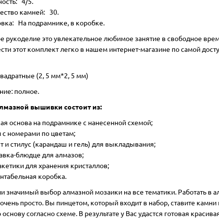
ость: 4/5.
ество камней: 30.
вка: На подрамнике, в коробке.
е рукоделие это увлекательное любимое занятие в свободное врем
сти этот комплект легко в нашем интернет-магазине по самой дост
вадратные (2, 5 мм*2, 5 мм)
ние: полное.
лмазной вышивки состоит из:
ая основа на подрамнике с нанесенной схемой;
 с номерами по цветам;
т и стилус (карандаш и гель) для выкладывания;
авка-блюдце для алмазов;
акетики для хранения кристаллов;
нтабельная коробка.
ии значимый выбор алмазной мозаики на все тематики. Работать в 
очень просто. Вы пинцетом, который входит в набор, ставите камни 
основу согласно схеме. В результате у Вас удастся готовая красивая