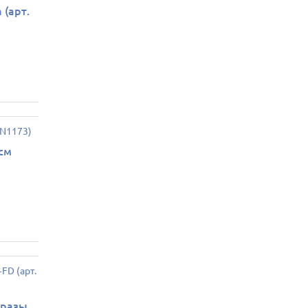
 (арт.
см
тразы