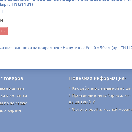
(арт. TNG1181)
н.
ить
азная вышивка на подрамнике На пути к себе 40 х 50 см (арт. TN11
г товаров:
Полезная информация:
ная вышивка
Как работать с алмазной выши
ка крестиком
Производитель наборов алмаз
вышивки DIY
ы по номерам
Фото готовой алмазной мозаи
для картин