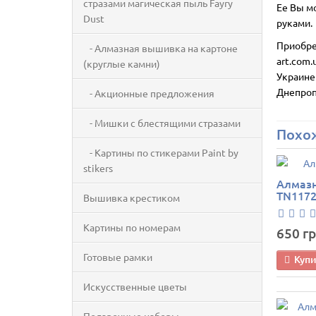
стразами магическая пыль Fayry
Ее Вы м
Dust
руками.
Приобре
- Алмазная вышивка на картоне
art.com.
(круглые камни)
Украине
Днепроп
- Акционные предложения
- Мишки с блестящими стразами
Похо
- Картины по стикерами Paint by
stikers
Алмазн
TN1172
Вышивка крестиком
Картины по номерам
650 гр
Готовые рамки
Куп
Искусственные цветы