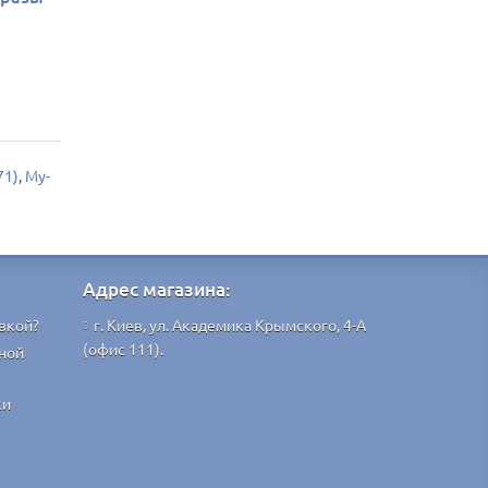
71)
,
My-
Адрес магазина:
вкой?
г. Киев, ул. Академика Крымского, 4-А
(офис 111).
ной
ки