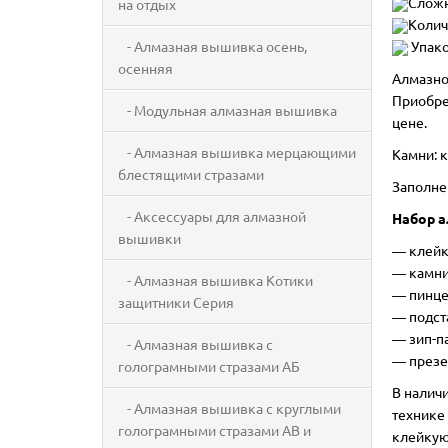
Сложн
на отдых
Колич
- Алмазная вышивка осень,
Упако
осенняя
Алмазно
Приобре
- Модульная алмазная вышивка
цене.
- Алмазная вышивка мерцающими
Камни: к
блестящими стразами
Заполне
- Аксессуары для алмазной
Набор а
вышивки
―
клейк
― камни
- Алмазная вышивка Котики
― пинце
защитники Серия
― подст
― зип-п
- Алмазная вышивка с
― презе
голограмными стразами АБ
В налич
- Алмазная вышивка с круглыми
технике 
голограмными стразами AB и
клейкую 