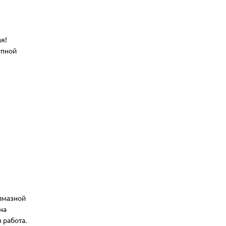
я!
упной
алмазной
на
 работа.