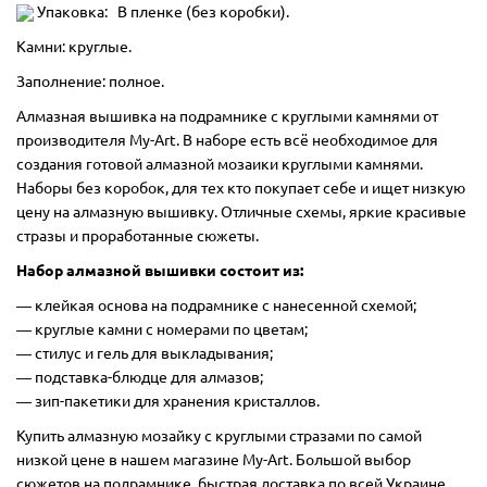
Упаковка: В пленке (без коробки).
Камни: круглые.
Заполнение: полное.
Алмазная вышивка на подрамнике с круглыми камнями от
производителя My-Art. В наборе есть всё необходимое для
создания готовой алмазной мозаики круглыми камнями.
Наборы без коробок, для тех кто покупает себе и ищет низкую
цену на алмазную вышивку. Отличные схемы, яркие красивые
стразы и проработанные сюжеты.
Набор алмазной вышивки состоит из:
―
клейкая основа на подрамнике с нанесенной схемой;
― круглые камни с номерами по цветам;
― стилус и гель для выкладывания;
― подставка-блюдце для алмазов;
― зип-пакетики для хранения кристаллов.
Купить алмазную мозайку с круглыми стразами по самой
низкой цене в нашем магазине My-Art. Большой выбор
сюжетов на подрамнике, быстрая доставка по всей Украине.